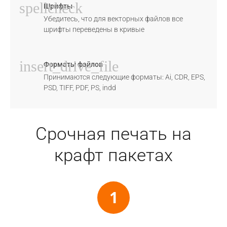
spellcheck
Шрифты
Убедитесь, что для векторных файлов все
шрифты переведены в кривые
insert_drive_file
Форматы файлов
Принимаются следующие форматы: Ai, CDR, EPS,
PSD, TIFF, PDF, PS, indd
Срочная печать на
крафт пакетах