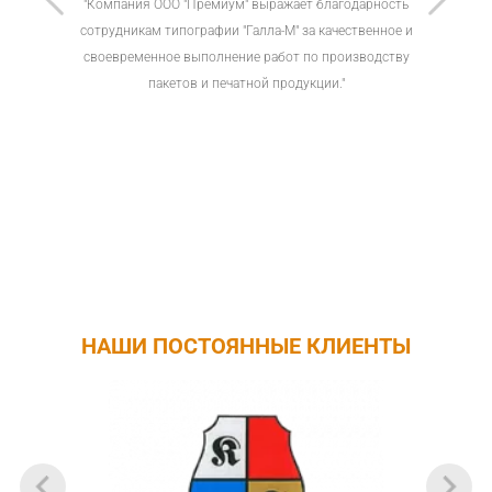
нашли
"Компания ООО "Премиум" выражает благодарность
"…
ь
сотрудникам типографии "Галла-М" за качественное и
типо
ия к
своевременное выполнение работ по производству
прод
пакетов и печатной продукции."
НАШИ ПОСТОЯННЫЕ КЛИЕНТЫ