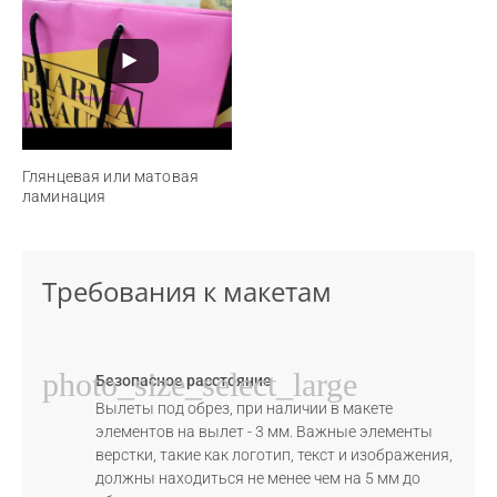
Глянцевая или матовая
ламинация
Требования к макетам
photo_size_select_large
Безопасное расстояние
Вылеты под обрез, при наличии в макете
элементов на вылет - 3 мм. Важные элементы
верстки, такие как логотип, текст и изображения,
должны находиться не менее чем на 5 мм до