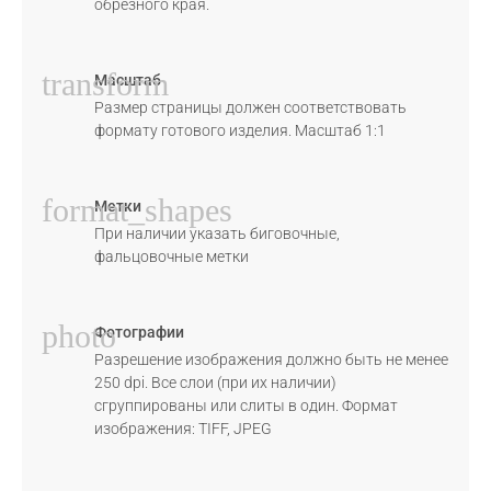
обрезного края.
transform
Масштаб
Размер страницы должен соответствовать
формату готового изделия. Масштаб 1:1
format_shapes
Метки
При наличии указать биговочные,
фальцовочные метки
photo
Фотографии
Разрешение изображения должно быть не менее
250 dpi. Все слои (при их наличии)
сгруппированы или слиты в один. Формат
изображения: TIFF, JPEG