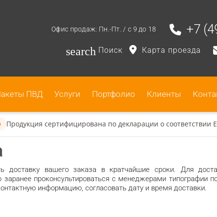
+7 (4
Офис продаж: Пн.-Пт. / с 9 до 18
search
Поиск
Карта проезда
акеты ПВД
Услуги
Портфолио
Клиенты
Конта
Продукция сертифицирована по декларации о соответствии 
0
а
ь доставку вашего заказа в кратчайшие сроки. Для доста
 заранее проконсультироваться с менеджерами типографии по
 контактную информацию, согласовать дату и время доставки.