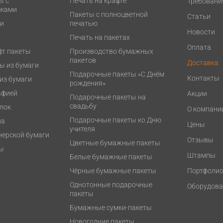
ы с
Печать на крафте
Требовани
чками
Пакеты с полноцветной
Статьи
ти
печатью
Новости
Печать на пакетах
Оплата
фт пакеты
Производство бумажных
пакетов
Доставка
ы из бумаги
Подарочные пакеты «С Днём
Контакты
из бумаги
рождения»
афией
Акции
Подарочные пакеты на
свадьбу
лок
О компани
Подарочные пакеты ко Дню
на
Цены
учителя
нерской бумаги
Отзывы
Цветные бумажные пакеты
ы
Штампы
Белые бумажные пакеты
Чёрные бумажные пакеты
Портфоли
Однотонные подарочные
Оборудова
пакеты
Бумажные сумки-пакеты
Новогодние пакеты