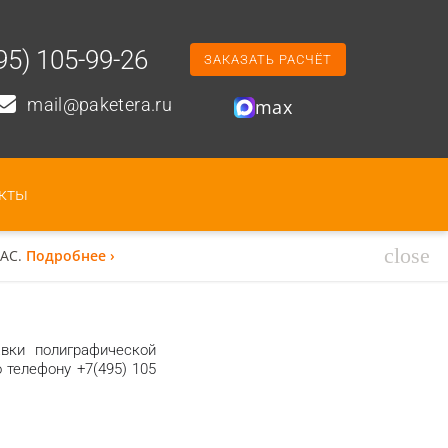
95) 105-99-26
ЗАКАЗАТЬ РАСЧЁТ
mail@paketera.ru
max
кты
close
ЕАС.
Подробнее ›
вки полиграфической
 телефону +7(495) 105