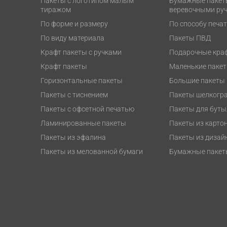
Пакеты с логотипом малым
Бумажные пакет
тиражом
веревочными ру
По форме и размеру
По способу печа
По виду материала
Пакеты ПВД
Крафт пакеты с ручками
Подарочные кра
Крафт пакеты
Маленькие пакет
Горизонтальные пакеты
Большие пакеты 
Пакеты с тиснением
Пакеты шелкогр
Пакеты с офсетной печатью
Пакеты для буты
Ламинированные пакеты
Пакеты из карто
Пакеты из эфалина
Пакеты из дизай
Пакеты из мелованной бумаги
Бумажные пакет