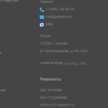
я к макетам
Paketera
+7 (495) 105-99-26
mail@paketera.ru
MAX
Россия
127550
, г.
Москва
ул. Прянишникова, д.19А, стр.4
и
trending_flat
схема проезда
Реквизиты
о
ние
ООО "ОНТАЙМ"
ИНН 7713448380
ОГРН 5177746203113