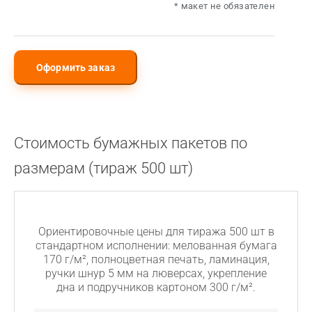
* макет не обязателен
Подходит для офсетной печати
Вырубка
Подходит для цифровой печати
Установка люверсов
Оформить заказ
Количество
Цвет люверса
люверсов
Сверление
Стоимость бумажных пакетов по
Количество
Офсетная лакировка
Диаметр отверстий
размерам (тираж 500 шт)
отверстий
Лицевая сторона
Оборот
Запечатка дна
Сборка пакета
Ориентировочные цены для тиража 500 шт в
стандартном исполнении: мелованная бумага
170 г/м², полноцветная печать, ламинация,
ручки шнур 5 мм на люверсах, укрепление
дна и подручников картоном 300 г/м².