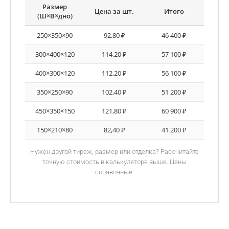
Размер
Цена за шт.
Итого
(Ш×В×дно)
250×350×90
92,80 ₽
46 400 ₽
300×400×120
114,20 ₽
57 100 ₽
400×300×120
112,20 ₽
56 100 ₽
350×250×90
102,40 ₽
51 200 ₽
450×350×150
121,80 ₽
60 900 ₽
150×210×80
82,40 ₽
41 200 ₽
Нужен другой тираж, размер или отделка? Рассчитайте
точную стоимость в калькуляторе выше. Цены
справочные.