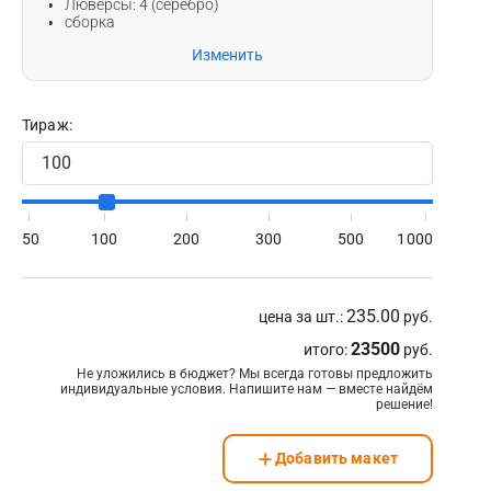
Люверсы: 4 (серебро)
сборка
Офсетная печать
Изменить
Тип печати
Шелкотрафаретная печать
Внутренняя
Цветность печати
Тираж:
запечатка
+
CMYK
+
Pantone
50
100
200
300
500
1000
Тип бумаги
Название
Плотность
235.00
цена за шт.:
руб.
Поставщик
23500
итого:
руб.
Тип ручки
Плотность
Не уложились в бюджет? Мы всегда готовы предложить
индивидуальные условия. Напишите нам — вместе найдём
Цвет ручки
решение!
Стоимость
за лист
Ширина, мм
Высота, мм
Добавить макет
Постпечатная обработка