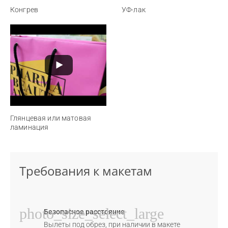
Конгрев
УФ-лак
Глянцевая или матовая
ламинация
Требования к макетам
photo_size_select_large
Безопасное расстояние
Вылеты под обрез, при наличии в макете