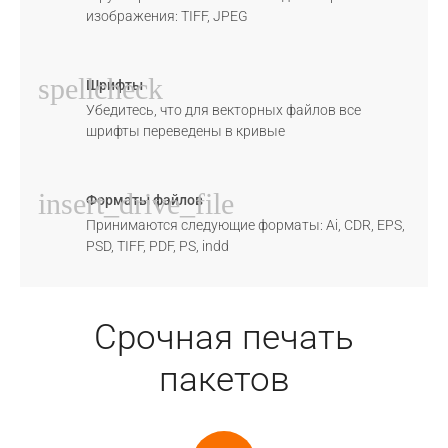
изображения: TIFF, JPEG
spellcheck
Шрифты
Убедитесь, что для векторных файлов все
шрифты переведены в кривые
insert_drive_file
Форматы файлов
Принимаются следующие форматы: Ai, CDR, EPS,
PSD, TIFF, PDF, PS, indd
Срочная печать
пакетов