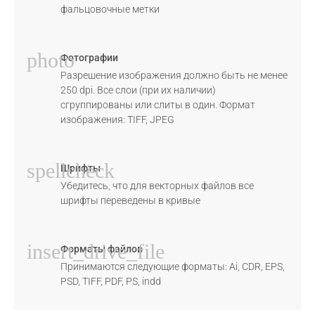
фальцовочные метки
photo
Фотографии
Разрешение изображения должно быть не менее
250 dpi. Все слои (при их наличии)
сгруппированы или слиты в один. Формат
изображения: TIFF, JPEG
spellcheck
Шрифты
Убедитесь, что для векторных файлов все
шрифты переведены в кривые
insert_drive_file
Форматы файлов
Принимаются следующие форматы: Ai, CDR, EPS,
PSD, TIFF, PDF, PS, indd