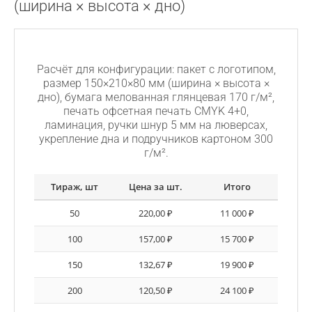
(ширина × высота × дно)
Сборка пакета
Расчёт для конфигурации: пакет с логотипом,
размер 150×210×80 мм (ширина × высота ×
дно), бумага мелованная глянцевая 170 г/м²,
печать офсетная печать CMYK 4+0,
ламинация, ручки шнур 5 мм на люверсах,
укрепление дна и подручников картоном 300
г/м².
Тираж, шт
Цена за шт.
Итого
50
220,00 ₽
11 000 ₽
100
157,00 ₽
15 700 ₽
150
132,67 ₽
19 900 ₽
200
120,50 ₽
24 100 ₽