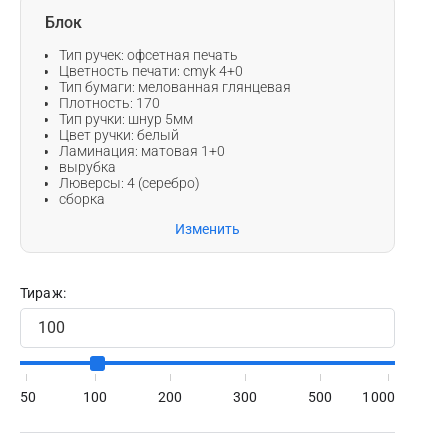
Блок
Тип ручек: офсетная печать
Цветность печати: cmyk 4+0
Тип бумаги: мелованная глянцевая
Плотность: 170
Тип ручки: шнур 5мм
Цвет ручки: белый
Ламинация: матовая 1+0
вырубка
Люверсы: 4 (серебро)
сборка
Офсетная печать
Изменить
Тип печати
Шелкотрафаретная печать
Внутренняя
Цветность печати
Тираж:
запечатка
+
CMYK
+
Pantone
50
100
200
300
500
1000
Тип бумаги
Название