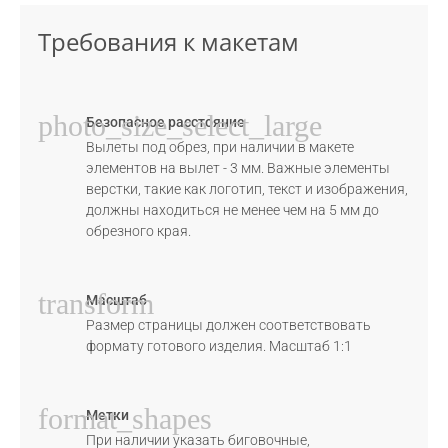
Требования к макетам
photo_size_select_large
Безопасное расстояние
Вылеты под обрез, при наличии в макете
элементов на вылет - 3 мм. Важные элементы
верстки, такие как логотип, текст и изображения,
должны находиться не менее чем на 5 мм до
обрезного края.
transform
Масштаб
Размер страницы должен соответствовать
формату готового изделия. Масштаб 1:1
format_shapes
Метки
При наличии указать биговочные,