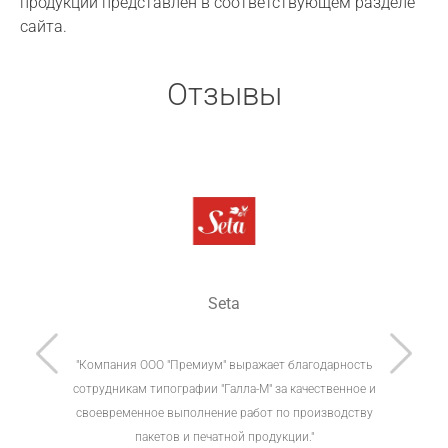
продукции представлен в соответствующем разделе
сайта.
Отзывы
Seta
нашли
"Компания ООО "Премиум" выражает благодарность
"…
ь
сотрудникам типографии "Галла-М" за качественное и
типо
ия к
своевременное выполнение работ по производству
прод
пакетов и печатной продукции."