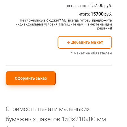
Плотность
157.00
цена за шт.:
руб.
Поставщик
15700
итого:
руб.
Тип ручки
Плотность
Не уложились в бюджет? Мы всегда готовы предложить
индивидуальные условия. Напишите нам — вместе найдём
Цвет ручки
решение!
Стоимость
за лист
Ширина, мм
Высота, мм
Добавить макет
Постпечатная обработка
* макет не обязателен
Подходит для офсетной печати
Вырубка
Подходит для цифровой печати
Установка люверсов
Оформить заказ
Количество
Цвет люверса
люверсов
Сверление
Стоимость печати маленьких
Количество
Офсетная лакировка
Диаметр отверстий
бумажных пакетов 150×210×80 мм
отверстий
Лицевая сторона
Оборот
Запечатка дна